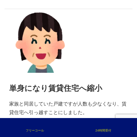
単身になり賃貸住宅へ縮小
家族と同居していた戸建ですが人数も少なくなり、賃
貸住宅へ引っ越すことにしました。
大手不動産仲介会社へ数件査定依頼しましたが思うよ
うな金額や売却時期が得られませんでした。
フリーコール
24時間受付