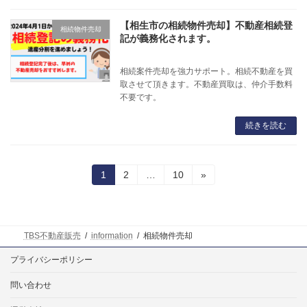
【相生市の相続物件売却】不動産相続登
相続物件売却
記が義務化されます。
相続案件売却を強力サポート。相続不動産を買
取させて頂きます。不動産買取は、仲介手数料
不要です。
続きを読む
投
固
固
固
1
2
…
10
»
定
定
定
稿
ペ
ペ
ペ
ー
ー
ー
の
ジ
ジ
ジ
TBS不動産販売
information
相続物件売却
ペ
プライバシーポリシー
ー
問い合わせ
ジ