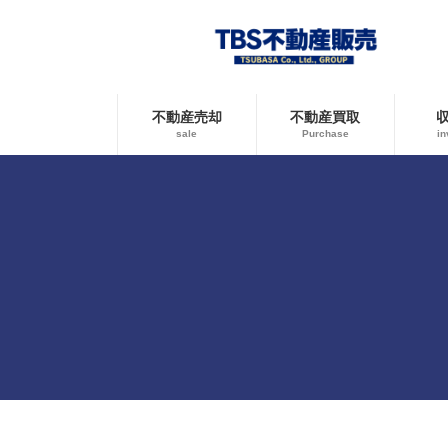
コ
ナ
ン
ビ
テ
ゲ
ン
ー
ツ
シ
へ
ョ
不動産売却
不動産買取
ス
ン
sale
Purchase
in
キ
に
ッ
移
プ
動