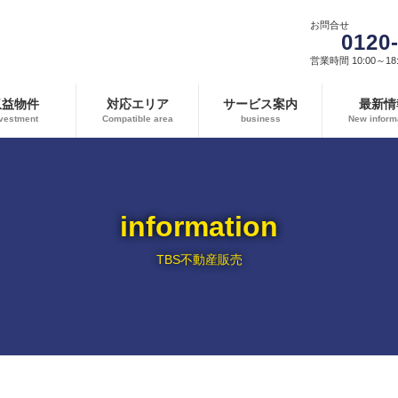
お問合せ
0120
営業時間 10:00～18:
収益物件
対応エリア
サービス案内
最新情
vestment
Compatible area
business
New inform
information
TBS不動産販売