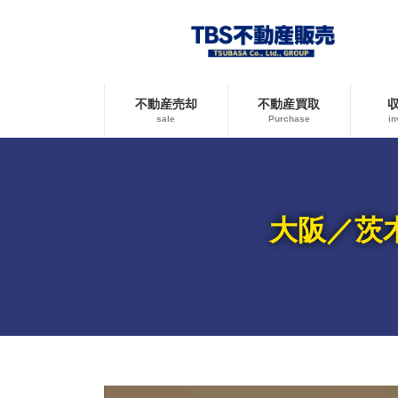
コ
ナ
ン
ビ
テ
ゲ
ン
ー
ツ
シ
へ
ョ
不動産売却
不動産買取
ス
ン
sale
Purchase
in
キ
に
ッ
移
プ
動
大阪／茨