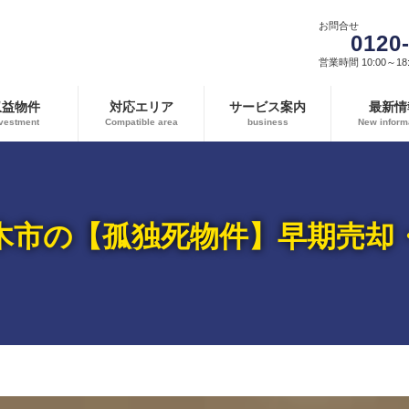
お問合せ
0120
営業時間 10:00～18:
収益物件
対応エリア
サービス案内
最新情
vestment
Compatible area
business
New inform
木市の【孤独死物件】早期売却