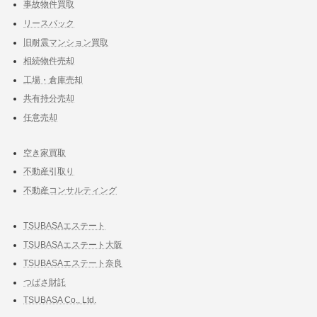
事故物件買取
リースバック
旧耐震マンション買取
相続物件売却
工場・倉庫売却
共有持分売却
任意売却
空き家買取
不動産引取り
不動産コンサルティング
TSUBASAエステート
TSUBASAエステート大阪
TSUBASAエステート奈良
つばさ財託
TSUBASA Co., Ltd.