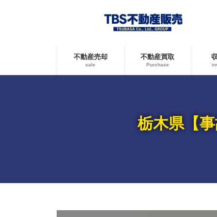
コ
ナ
ン
ビ
テ
ゲ
ン
ー
ツ
シ
へ
ョ
不動産売却
不動産買取
ス
ン
sale
Purchase
in
キ
に
ッ
移
プ
動
栃木県【事