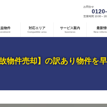
お問合せ
0120
営業時間 10:00～18:
収益物件
対応エリア
サービス案内
最新情
vestment
Compatible area
business
New inform
故物件売却】の訳あり物件を