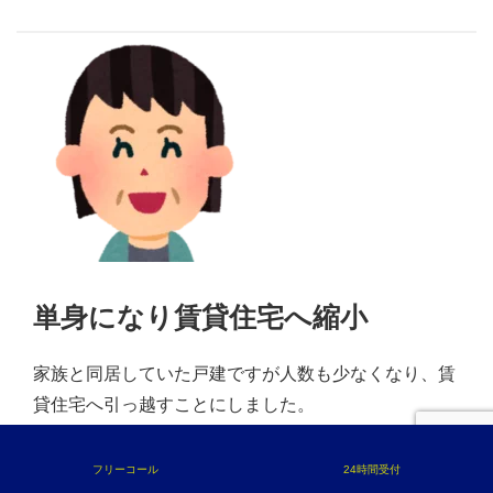
単身になり賃貸住宅へ縮小
家族と同居していた戸建ですが人数も少なくなり、賃
貸住宅へ引っ越すことにしました。
大手不動産仲介会社へ数件査定依頼しましたが思うよ
うな金額や売却時期が得られませんでした。
フリーコール
24時間受付