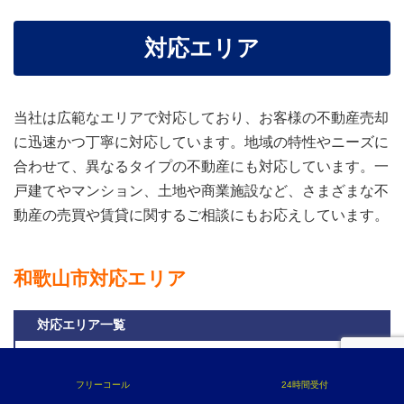
対応エリア
当社は広範なエリアで対応しており、お客様の不動産売却
に迅速かつ丁寧に対応しています。地域の特性やニーズに
合わせて、異なるタイプの不動産にも対応しています。一
戸建てやマンション、土地や商業施設など、さまざまな不
動産の売買や賃貸に関するご相談にもお応えしています。
和歌山市対応エリア
対応エリア一覧
葵町 秋月 秋葉町 朝日 芦辺丁 小豆島 網屋町 有家 有田屋町 有田屋町西ノ丁 有田屋
町南ノ丁 有本 新内 粟 石橋丁 磯の浦 板屋町 伊太祈曽 市小路 一番丁 五筋目 井戸
フリーコール
24時間受付
井ノ口 今福 岩橋 井辺 上野 上野町 植松丁 宇治鉄砲場 宇治袋町 宇治家裏 宇治薮下