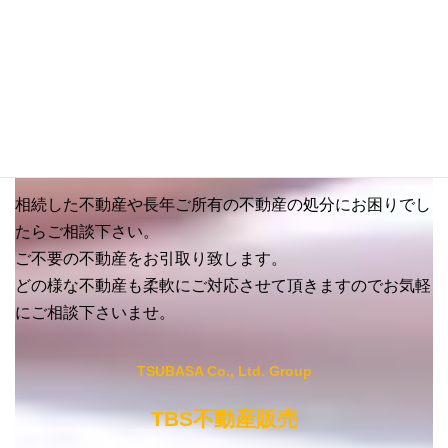
り
・不動産寄付のご相談なら
和歌山県有田川町の
不動産処分に
お困りでしたらお任せ下さい。
相続した不動産や長年ご所有の不動産の処分にお困りでし
たらご相談下さい。
ご不要の不動産をお引取り致します。
どの様な不動産も柔軟にご対応させて頂きますのでお気軽
にご相談下さいませ。
TSUBASA Co., Ltd. Group
TBS不動産販売