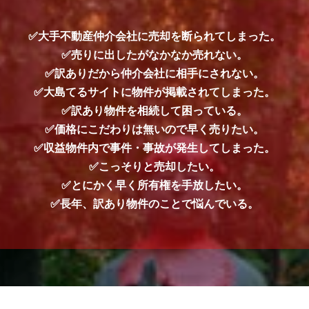
✅大手不動産仲介会社に売却を断られてしまった。
✅売りに出したがなかなか売れない。
✅訳ありだから仲介会社に相手にされない。
✅大島てるサイトに物件が掲載されてしまった。
✅訳あり物件を相続して困っている。
✅価格にこだわりは無いので早く売りたい。
✅収益物件内で事件・事故が発生してしまった。
✅こっそりと売却したい。
✅とにかく早く所有権を手放したい。
✅長年、訳あり物件のことで悩んでいる。