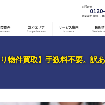
お問合せ
0120
営業時間 10:00～18:
収益物件
対応エリア
サービス案内
最新情
vestment
Compatible area
business
New inform
り物件買取】手数料不要。訳