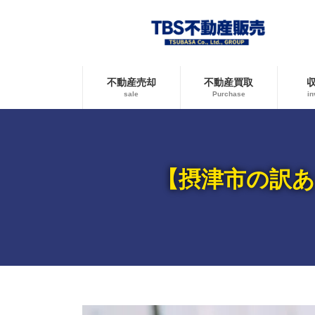
コ
ナ
ン
ビ
テ
ゲ
ン
ー
ツ
シ
へ
ョ
不動産売却
不動産買取
ス
ン
sale
Purchase
in
キ
に
ッ
移
プ
動
【摂津市の訳あ