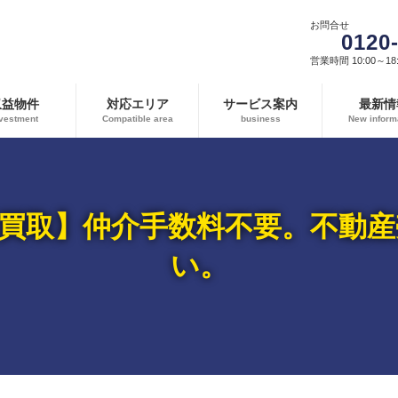
お問合せ
0120
営業時間 10:00～18:
収益物件
対応エリア
サービス案内
最新情
vestment
Compatible area
business
New inform
買取】仲介手数料不要。不動
い。