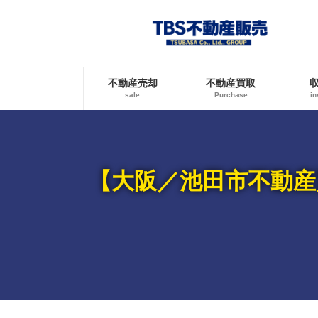
コ
ナ
ン
ビ
テ
ゲ
ン
ー
ツ
シ
へ
ョ
不動産売却
不動産買取
ス
ン
sale
Purchase
in
キ
に
ッ
移
プ
動
【大阪／池田市不動産