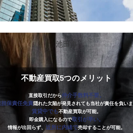
池田市
不動産買取5つのメリット
仲介手数料不要。
直接取引だから
疵担保責任免責
隠れた欠陥が発見されても当社が責任を負いま
賃貸中でも
不動産買取が可能。
取引が早い。
即金購入になるので
近所に内緒で
情報が出回らず、
売却することが可能。