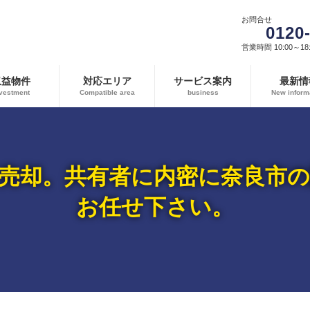
お問合せ
0120
営業時間 10:00～18:
収益物件
対応エリア
サービス案内
最新情
vestment
Compatible area
business
New inform
売却。共有者に内密に奈良市
お任せ下さい。