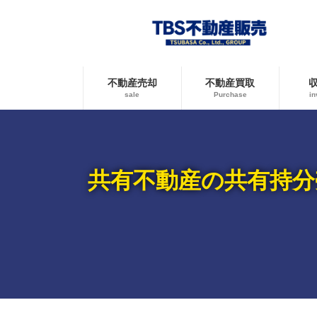
コ
ナ
ン
ビ
テ
ゲ
ン
ー
ツ
シ
へ
ョ
不動産売却
不動産買取
ス
ン
sale
Purchase
in
キ
に
ッ
移
プ
動
共有不動産の共有持分