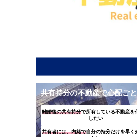
２４時間受付
公式LINE
共有持分の不動産で心配ご
離婚後の共有持分
で所有している不動産を
したい
共有者には、内緒で
自分の持分だけを早く