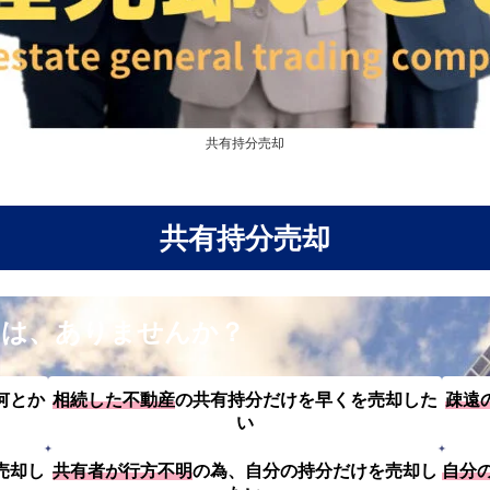
共有持分売却
共有持分売却
とは、ありませんか？
何とか
相続した不動産
の共有持分だけを早くを売却した
疎遠
い
売却し
共有者が行方不明
の為、自分の持分だけを売却し
自分