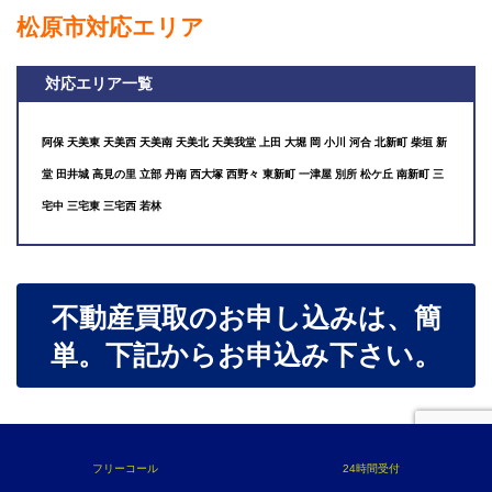
松原市対応エリア
対応エリア一覧
阿保 天美東 天美西 天美南 天美北 天美我堂 上田 大堀 岡 小川 河合 北新町 柴垣 新
堂 田井城 高見の里 立部 丹南 西大塚 西野々 東新町 一津屋 別所 松ケ丘 南新町 三
宅中 三宅東 三宅西 若林
不動産買取のお申し込みは、簡
単。下記からお申込み下さい。
電話でのお申込み
フリーコール
24時間受付