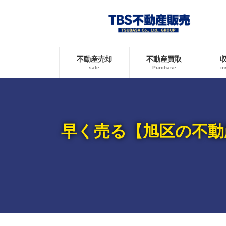
コ
ナ
ン
ビ
テ
ゲ
ン
ー
ツ
シ
へ
ョ
不動産売却
不動産買取
ス
ン
sale
Purchase
in
キ
に
ッ
移
プ
動
早く売る【旭区の不動