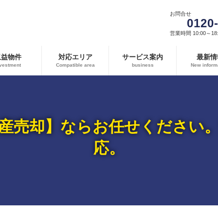
お問合せ
0120
営業時間 10:00～18:
収益物件
対応エリア
サービス案内
最新情
vestment
Compatible area
business
New inform
産売却】ならお任せください
応。