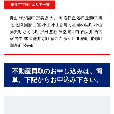
藤井寺市対応エリア一覧
青山 梅が園町 恵美坂 大井 岡 春日丘 春日丘新町 川
北 北岡 国府 古室 小山 小山新町 小山藤の里町 小山
藤美町 さくら町 沢田 惣社 津堂 道明寺 西大井 西古
室 野中 林 東藤井寺町 藤井寺 藤ケ丘 船橋町 北條町
御舟町 陵南町
不動産買取のお申し込みは、簡
単。下記からお申込み下さい。