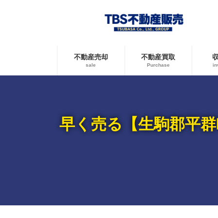
コ
ナ
ン
ビ
テ
ゲ
ン
ー
ツ
シ
へ
ョ
不動産売却
不動産買取
ス
ン
sale
Purchase
in
キ
に
ッ
移
プ
動
早く売る【生駒郡平群