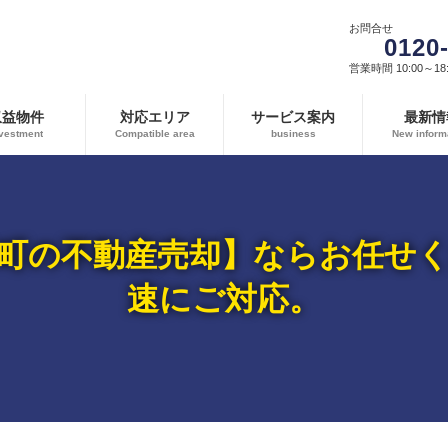
お問合せ
0120
営業時間 10:00～18:
収益物件
対応エリア
サービス案内
最新情
vestment
Compatible area
business
New inform
町の不動産売却】ならお任せ
速にご対応。