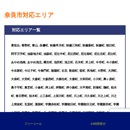
奈良市対応エリア
対応エリア一覧
青垣台, 青野町, 青山, 赤膚町, 秋篠早月町, 秋篠三和町, 秋篠新町, 秋篠町, 朝日町,
阿字万字町, 油阪地方町, 油阪町, 尼辻中町, 尼辻西町, 尼辻南町, 尼辻北町, 尼辻町,
あやめ池南, あやめ池北, 藺生町, 池田町, 池之町, 石木町, 井上町, 今市町, 今小路町,
今在家町, 今辻子町, 今御門町, 陰陽町, 右京, 歌姫町, 荻町, 邑地町, 大野町, 大渕町,
大保町, 大宮町, 大森町, 大森西町, 大柳生町, 大倭町, 大和田町, 小川町, 興ヶ原町,
奥子守町, 奥芝町, 小倉町, 押上町, 押熊町, 押小路町, 大平尾町, 肘塚町, 鵲町, 柏木
町, 春日野町, 桂木町, 上三条町, 上深川町, 杏町, 川上町, 川久保町, 川之上町, 川之
上突抜町, 瓦堂町, 漢国町, 学園赤松町, 学園朝日町, 学園朝日元町, 学園新田町, 学園
大和町, 学園中, 学園緑ヶ丘, 学園南, 学園北, 元興寺町, 元林院町, 北市町, 北魚屋東
町, 北魚屋西町, 北川端町, 北京終町, 北小路町, 北新町, 北椿尾町, 北登美ヶ丘, 北永
フリーコール
24時間受付
井町, 北之庄町, 北之庄西町, 北野山町, 北半田中町, 北半田東町, 北半田西町, 北袋